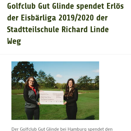
Golfclub Gut Glinde spendet Erlös
GOLFTURNIERE
der Eisbärliga 2019/2020 der
Stadtteilschule Richard Linde
GOLF CARD
Weg
MITGLIEDSCHAFT
GOLF NEWS
GOLFEINSTEIGER
GOLFHOTELS
Der Golfclub Gut Glinde bei Hamburg spendet den