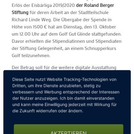
Erlös der Eisbärliga 2019/2020
der Roland Berger
Stiftung
für deren Arbeit an der Stadtteilschule
Richard Linde Weg. Die Übergabe der Spende in
Höhe von 1500 € hat am Dienstag, den 13. Oktober
um 12.00 Uhr auf dem Golf Gut Glinde stattgefunden.
Davor erhielten die Stipendiatinnen und Stipendiaten
der Stiftung Gelegenheit, an einem Schnupperkurs
Golf teilzunehmen.
Der Betrag soll für die weitere digitale Ausstattung
der Schülerinnen und Schüler eingesetzt werden. So
Diese Seite nutzt Website Tracking-Technologien von
sollen Keyboards erworben werden, die sie mit ihren
Dritten, um ihre Dienste anzubieten, stetig zu
Tablet-Computern nutzen können.
verbessern und Werbung entsprechend der Interessen
der Nutzer anzuzeigen. Ich bin damit einverstanden
Digitales Lernen mit dem Ziel der „Digitalen
und kann meine Einwilligung jederzeit mit Wirkung für
Souveränität“ gehört zum Kernbereich der Förderung
die Zukunft widerrufen oder ändern.
durch die Roland Berger Stiftung. Die Stiftung
unterstützt begabte Kinder und Jugendliche mit
schwierigen Startbedingungen auf ihrem Weg zum
AKZEPTIEREN