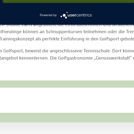
fee der Fleesensee Rösterei über Segway fahren bis hin zur Präse
Powered by
en Shuttle Carts angeboten, die es Besucherinnen und Besucher
fneulinge können an Schnupperkursen teilnehmen oder die Tren
d Trainingskonzept als perfekte Einführung in den Golfsport geb
s Golfsport, beweist die angeschlossene Tennisschule: Dort kön
rtangebot kennenlernen. Die Golfgastronomie „Genusswerkstatt“ m