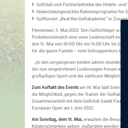
Golfclub und Partnerbetriebe des Hotels- und S
Abwechslungsreiches Rahmenprogramm für 
Golfturnier „Beat the Golfakademie“ in Zusa
Fleesensee, 5. Mai 2022. Den Golfschläger schwi
Probetennismatch eine neue Leidenschaft entdeck
den 15. Mai von 10:00 Uhr bis 15:00 Uhr im GO
für die ganze Familie – vom Schnupperkurs bis h
„In den vergangenen beiden Jahren mussten Gol
der nun eingetretenen Lockerungen freuen wir u
großartigen Sport und die zahllosen Möglichke
Zum Auftakt des Events
am 14. Mai lädt Sven Str
die Möglichkeit, gegen die Trainer der Golfakade
Zusammenarbeit mit dem Golfclub Sankt Pauli sta
European Open am 1. Juni 2022.
Am Sonntag, dem 15. Mai,
erwarten die Besucher
Kinderschminken geben. Außerdem werden sich ve