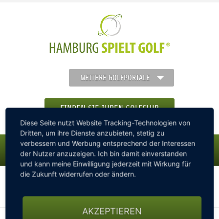
WEITERE GOLFPORTALE
FINDEN SIE IHREN GOLFCLUB
Diese Seite nutzt Website Tracking-Technologien von
Dritten, um ihre Dienste anzubieten, stetig zu
verbessern und Werbung entsprechend der Interessen
der Nutzer anzuzeigen. Ich bin damit einverstanden
MENÜ
und kann meine Einwilligung jederzeit mit Wirkung für
die Zukunft widerrufen oder ändern.
hamburg-spielt-golf.de
STARTSEITE
Golf News
Golf News Reader
AKZEPTIEREN
GOLFREGION