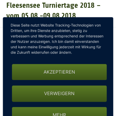
Fleesensee Turniertage 2018 –
GOLFTURNIERE
vom 05.08.-09.08.2018
Diese Seite nutzt Website Tracking-Technologien von
GOLF CARD
Dritten, um ihre Dienste anzubieten, stetig zu
verbessern und Werbung entsprechend der Interessen
der Nutzer anzuzeigen. Ich bin damit einverstanden
und kann meine Einwilligung jederzeit mit Wirkung für
MITGLIEDSCHAFT
die Zukunft widerrufen oder ändern.
GOLF NEWS
AKZEPTIEREN
GOLFEINSTEIGER
Sie haben Lust, Ihr Golf-Können unter Beweis zu
VERWEIGERN
GOLFHOTELS
stellen? Dann haben Sie bald die perfekte
Möglichkeit: Im
Mai und August
finden bei uns im
Golf & Country Club Fleesensee die
Fleesensee
MEHR