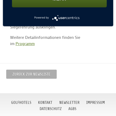
Turniertage
statt. Perfekt um Gleichgesinnte, alte
Bekannte und neue Golf-Freunde zu treffen. Spielen
Sie auf unseren schönsten Plätzen und lassen Sie die
Powered by
gespielten Turnierrunden beim Dinner und der
Siegerehrung ausklingen.
Weitere Detailinformationen finden Sie
im
Programm
ZURÜCK ZUR NEWSLISTE
GOLFHOTELS
KONTAKT
NEWSLETTER
IMPRESSUM
DATENSCHUTZ
AGBS