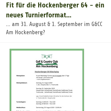
Fit für die Hockenberger 64 - ein
GOLFTURNIERE
neues Turnierformat...
... am 31. August & 1. September im G&CC
GOLF CARD
Am Hockenberg?
MITGLIEDSCHAFT
GOLF NEWS
GOLFEINSTEIGER
GOLFHOTELS