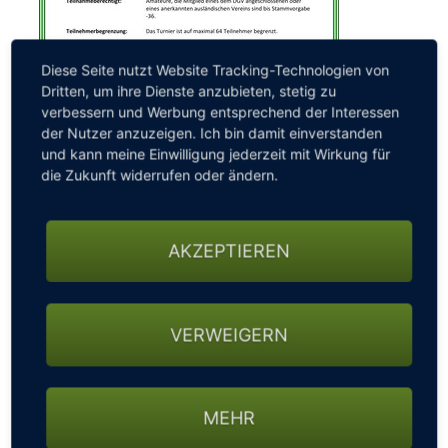
Diese Seite nutzt Website Tracking-Technologien von
Dritten, um ihre Dienste anzubieten, stetig zu
verbessern und Werbung entsprechend der Interessen
der Nutzer anzuzeigen. Ich bin damit einverstanden
und kann meine Einwilligung jederzeit mit Wirkung für
die Zukunft widerrufen oder ändern.
Gespielt wird ein 9-Loch Matchplay-Turnier mit 3/4
Vorgabe über zwei Tage. Es gibt eine Haupt- sowie
AKZEPTIEREN
eine Trostrunde, Für die Spieler/-innen, die am ersten
Tag ausscheiden, findet am zweiten Tag ein
vorgabewirksames 18-Loch-Turnier statt.
VERWEIGERN
Fitness ist gerade am zweiten Tag notwendig. Wer
das Halbfinale in Haupt- bzw. Trostrunde erreicht,
geht am Sonntag insgesamt zweimal 18 Loch (4*9)!
MEHR
Weiteres zur
Ausschreibung