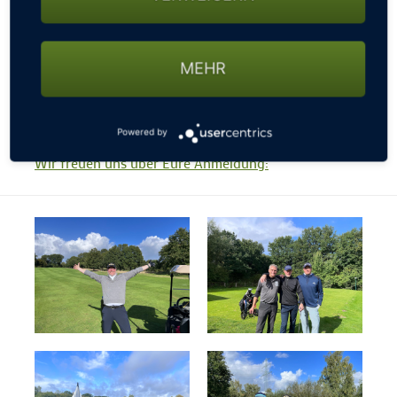
bieten wir allen Teilnehmern die Möglichkeit, die
Entfernungsmessgeräte von Garmin auf der Runde
auszuprobieren. Und mit unserem langjährigen
MEHR
Partner PG-Powergolf bieten wir allen Teilnehmern
die Möglichkeit, die E-Trolleys von PG-Powergolf auf
der Runde auszuprobieren.
Powered by
Wir freuen uns über Eure Anmeldung: