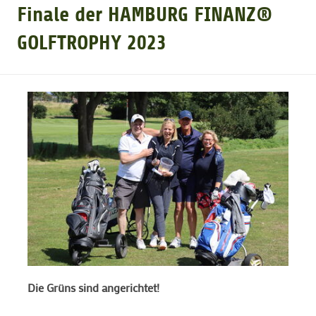
Finale der HAMBURG FINANZ®
GOLFTURNIERE
GOLFTROPHY 2023
GOLF CARD
MITGLIEDSCHAFT
GOLF NEWS
GOLFEINSTEIGER
GOLFHOTELS
Die Grüns sind angerichtet!