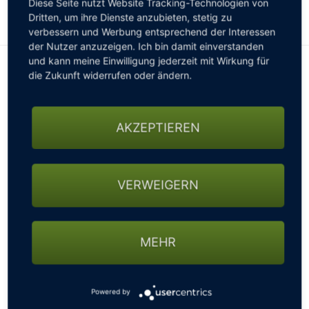
Diese Seite nutzt Website Tracking-Technologien von
Es weihnachtet bei EDELMETALL
Dritten, um ihre Dienste anzubieten, stetig zu
verbessern und Werbung entsprechend der Interessen
GOLFTURNIERE
der Nutzer anzuzeigen. Ich bin damit einverstanden
und kann meine Einwilligung jederzeit mit Wirkung für
Es weihnachtet bei EDELMETALL
die Zukunft widerrufen oder ändern.
GOLF CARD
Erwerben Sie für sich oder Ihre Liebsten einen
Gutschein
MITGLIEDSCHAFT
AKZEPTIEREN
im Wert ab 500€ und Sie erhalten unser exklusives
Polo
Shirt gratis dazu."
GOLF NEWS
VERWEIGERN
Kontakt und weitere Infos
GOLFEINSTEIGER
EDELMETALL Golf GmbH
Neuer Wall 34
MEHR
20354 Hamburg
GOLFHOTELS
info@edelmetall-golf.com
Powered by