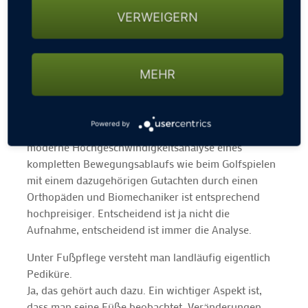
Was ich hier beschrieben habe, kann man
VERWEIGERN
größtenteils über jede Krankenkasse abrechnen.
Gehen wir in die Segmente speziellerer Analysen
über Videotechnik und Fußdruckmessung, muss man
MEHR
einen Teil der Kosten selbst tragen. Das geht über die
Gebührenordnung für Ärzte, da sollte man vorher bei
der Krankenkasse anfragen. Eine normale Fußdruck-
Powered by
und Laufbandanalyse kostet ungefähr 180 Euro. Eine
moderne Hochgeschwindigkeitsanalyse eines
kompletten Bewegungsablaufs wie beim Golfspielen
mit einem dazugehörigen Gutachten durch einen
Orthopäden und Biomechaniker ist entsprechend
hochpreisiger. Entscheidend ist ja nicht die
Aufnahme, entscheidend ist immer die Analyse.
Unter Fußpflege versteht man landläufig eigentlich
Pediküre.
Ja, das gehört auch dazu. Ein wichtiger Aspekt ist,
dass man seine Füße beobachtet, Veränderungen