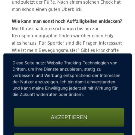
und zuletzt der Füße. Nach einem solchen Check hat
man schon einen guten Überblick.
Wie kann man sonst noch Auffälligkeiten entdecken?
Mit Ultraschalluntersuchungen bis hin zur
Kernspintomographie finden wir über einen Fuß
alles heraus. Für Sportler sind die Fragen interessant:
Wie ist mein Bewegungsmuster? Gibt es krankhafte
Bewegungselemente? Darüber erfährt man viel bei
Diese Seite nutzt Website Tracking-Technologien von
einer Fußdruckanalyse. Dabei steht der Patient auf
Dritten, um ihre Dienste anzubieten, stetig zu
einer Matte, auf der sein Fußdruck einmal im Stehen,
verbessern und Werbung entsprechend der Interessen
also statisch unter Belastung, gemessen wird und
der Nutzer anzuzeigen. Ich bin damit einverstanden
einmal dynamisch im Gehen. Hier sieht man etwaige
und kann meine Einwilligung jederzeit mit Wirkung für
Veränderungen. Man kann im Grunde jedes
die Zukunft widerrufen oder ändern.
Bewegungsmuster, auch Schlagtechniken beim Golf,
in Millisekunden- Abschnitten genau analysieren.
Wir haben 26 Gelenke sowie 25 Knochen am Fuß,
AKZEPTIEREN
und jeder Muskel hat seinen Gegenspieler
Da stellt sich schnell die Frage nach den Kosten …