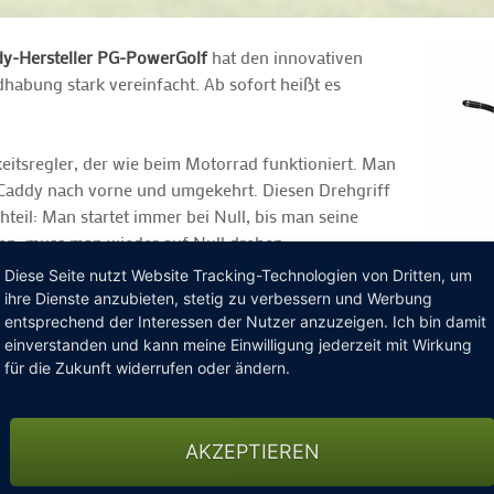
y-Hersteller PG-PowerGolf
hat den innovativen
habung stark vereinfacht. Ab sofort heißt es
eitsregler, der wie beim Motorrad funktioniert. Man
r Caddy nach vorne und umgekehrt. Diesen Drehgriff
hteil: Man startet immer bei Null, bis man seine
pen, muss man wieder auf Null drehen.
Diese Seite nutzt Website Tracking-Technologien von Dritten, um
 und vor allem viel einfacher: Man dreht den Griff
ihre Dienste anzubieten, stetig zu verbessern und Werbung
öchte, dann drückt man einfach die EASYGO-Taste
entsprechend der Interessen der Nutzer anzuzeigen. Ich bin damit
einverstanden und kann meine Einwilligung jederzeit mit Wirkung
ahren dreht man nur kurz am Gasgriff und der
für die Zukunft widerrufen oder ändern.
n Geschwindigkeit. Man muss also nicht mehr bei Null starten, um 
AKZEPTIEREN
Das bietet als einziger Hersteller nur PG-PowerGolf an.