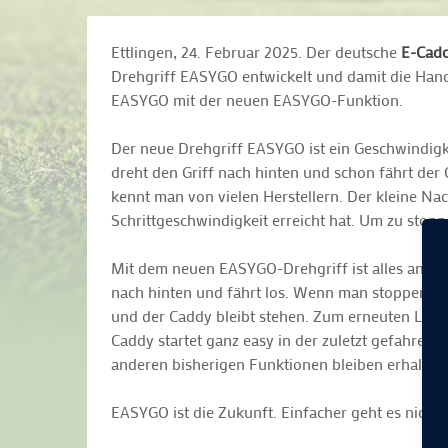
Ettlingen, 24. Februar 2025. Der deutsche
E-Cadd
Drehgriff EASYGO entwickelt und damit die Hand
EASYGO mit der neuen EASYGO-Funktion.
Der neue Drehgriff EASYGO ist ein Geschwindigk
dreht den Griff nach hinten und schon fährt de
kennt man von vielen Herstellern. Der kleine Nac
Schrittgeschwindigkeit erreicht hat. Um zu stop
Mit dem neuen EASYGO-Drehgriff ist alles anders
nach hinten und fährt los. Wenn man stoppen m
und der Caddy bleibt stehen. Zum erneuten Losf
Caddy startet ganz easy in der zuletzt gefahrene
anderen bisherigen Funktionen bleiben erhalten.
EASYGO ist die Zukunft. Einfacher geht es nicht. 