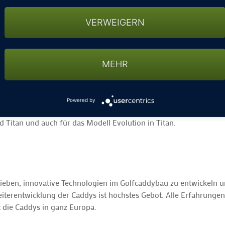
VERWEIGERN
halter kann auch beim EASYGO am Griffende angebracht werden.
 weiterhin den klassischen Geschwindigkeitsregler. Der Kunde
MEHR
Geschwindigkeitsregler, den man mit dem Zeigefinger bequem
O.
Powered by
fort verfügbar für alle Zorro flat Modelle in Edelstahl und Tita
d Titan und auch für das Modell Evolution in Titan.
trieben, innovative Technologien im Golfcaddybau zu entwickeln
eiterentwicklung der Caddys ist höchstes Gebot. Alle Erfahrungen
 die Caddys in ganz Europa.