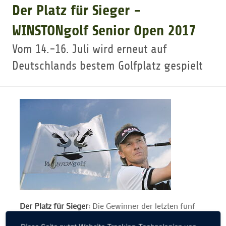
Der Platz für Sieger -
GOLFTURNIERE
WINSTONgolf Senior Open 2017
Vom 14.-16. Juli wird erneut auf
GOLF CARD
Deutschlands bestem Golfplatz gespielt
MITGLIEDSCHAFT
GOLF NEWS
GOLFEINSTEIGER
GOLFHOTELS
Der Platz für Sieger:
Die Gewinner der letzten fünf
Jahre kommen zu den WINSTONgolf Senior Open