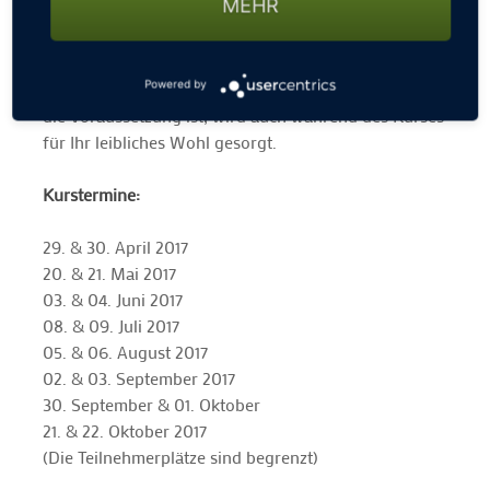
MEHR
physischen Golfprofils nach den TPI Richtlinien, ein
mentales DISC Golfprofil sowie eine Videoanalyse auf
dem Platz und der Driving Range.
Da Energie für ein effektives und vielseitiges Training
Powered by
die Voraussetzung ist, wird auch während des Kurses
für Ihr leibliches Wohl gesorgt.
Kurstermine:
29. & 30. April 2017
20. & 21. Mai 2017
03. & 04. Juni 2017
08. & 09. Juli 2017
05. & 06. August 2017
02. & 03. September 2017
30. September & 01. Oktober
21. & 22. Oktober 2017
(Die Teilnehmerplätze sind begrenzt)