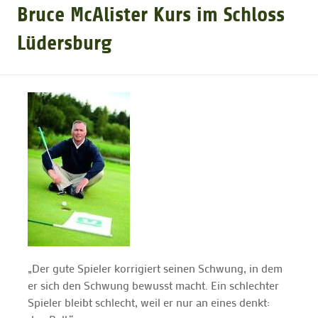
Bruce McAlister Kurs im Schloss
GOLFTURNIERE
Lüdersburg
GOLF CARD
MITGLIEDSCHAFT
GOLF NEWS
GOLFEINSTEIGER
„Der gute Spieler korrigiert seinen Schwung, in dem
GOLFHOTELS
er sich den Schwung bewusst macht. Ein schlechter
Spieler bleibt schlecht, weil er nur an eines denkt: