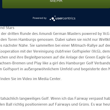
MEHR
lrunden am Wochenende, darunter neun Golferinnen aus Deutschl
Par), Celina Sattelkau, Leonie Harm (+1), Patricia Isabel Schmidt (
onntag.
Powered by
und Stars
 der dritten Runde des Amundi German Masters powered by VcG 
r den Toren Hamburgs genossen. Dabei sahen sie nicht nur Weltkl
s nächster Nähe. Sie sammelten bei einer Mitmach-Rallye auf de
ooperation mit der Vereinigung clubfreier Golfspieler (VcG), d
dchen und ihre Begleitpersonen auf die Anlage der Green Eagle Go
sachsen-Bremen und Play like a girl des Hamburger Golf Verband
n Golfsport in außergewöhnlichem Umfeld und begeisterte den
inden Sie im Video im Media Center.
 tatsächlich langweiliges Golf. Wenn ich das Fairway verpasst habe
 Ball richtig positionieren auf Fairways und Grüns. Es war heute