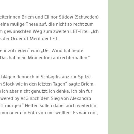
nreiterinnen Briem und Ellinor Südow (Schweden)
n eine mutige These auf, die nicht so recht zum
rem gewünschten Weg zum zweiten LET-Titel. „Ich
 der Order of Merit der LET.
sehr zufrieden“ war: „Der Wind hat heute
e. Das hat mein Momentum aufrechterhalten.“
chlägen dennoch in Schlagdistanz zur Spitze.
 Stock wie in den letzten Tagen“, sagte Briem.
ch aber nicht genutzt. Ich denke, ich bin für
powered by VcG nach dem Sieg von Alexandra
ff morgen.“ Helfen sollen dabei auch weiterhin
ramm oder ein Foto von mir wollten. Es war cool,