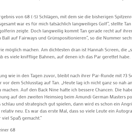
rgebnis von 68 (-5) Schlägen, mit dem sie die bisherigen Spitze
sgesamt war es für mich tatsächlich langweiliges Golf“, stellte Ta
ngolferin zeigte. Doch langweilig kommt Tan gerade recht auf ih
Ball auf Fairways und Grünspositionieren“, so die Nummer sechs
wie möglich machen. Am dichtesten dran ist Hannah Screen, die „
b es viele knifflige Bahnen, auf denen ich das Par gerettet hab
ung wie in den Tagen zuvor, bleibt nach ihrer Par-Runde mit 73 S
vor dem Schlusstag auf Tan. „Heute lag ich nicht ganz so nah am
machen. Auf den Back Nine hatte ich bessere Chancen. Die habe i
offnung auf den zweiten Heimsieg beim Amundi German Masters 
schlau und strategisch gut spielen, dann wird es schon ein Angri
h relativ neu. Es war das erste Mal, dass so viele Leute ein Autog
r viel Spaß gemacht.“
einer 68