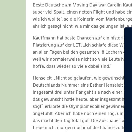
Beste Deutsche am Moving Day war Carolin Kauffm
super viel Spaß, einen netten Flight und habe ein
wie ich wollte“, so die Kölnerin vom Marienburg
ehrlich gesagt nicht, wie mir das gelungen ist. V
Kauffmann hat beste Chancen auf ein historisches 
Platzierung auf der LET. „Ich schlafe diese Woc
an allen Tagen bei den gesamten 18 Löchern dabe
weil wir normalerweise nicht so viele Leute habe
hoffe, dass wieder so viele dabei sind.“
Henseleit: „Nicht so gelaufen, wie gewünscht“
Deutschlands Nummer eins Esther Henseleit erle
insgesamt drei unter Par geht sie nach einer 74 (
das gewünscht hätte heute, aber insgesamt habe ic
sagt“, erklärte die Olympiamedaillengewinnerin v
angefühlt. Aber ich habe noch einen Tag, um hier
das macht den Tag total gut. Die Zuschauer waren
freue mich, morgen nochmal die Chance zu haben