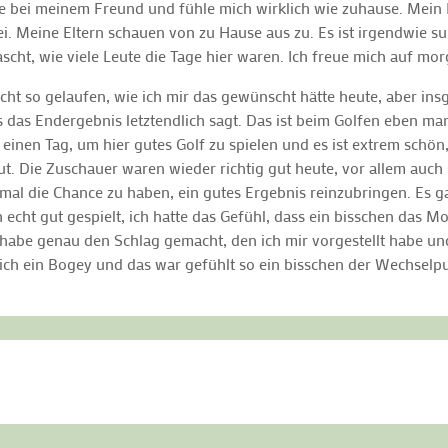
che bei meinem Freund und fühle mich wirklich wie zuhause. Mein 
. Meine Eltern schauen von zu Hause aus zu. Es ist irgendwie sur
scht, wie viele Leute die Tage hier waren. Ich freue mich auf mor
 nicht so gelaufen, wie ich mir das gewünscht hätte heute, aber in
ls das Endergebnis letztendlich sagt. Das ist beim Golfen eben man
 einen Tag, um hier gutes Golf zu spielen und es ist extrem schön
t. Die Zuschauer waren wieder richtig gut heute, vor allem auch 
hmal die Chance zu haben, ein gutes Ergebnis reinzubringen. Es 
 echt gut gespielt, ich hatte das Gefühl, dass ein bisschen das 
h habe genau den Schlag gemacht, den ich mir vorgestellt habe un
lich ein Bogey und das war gefühlt so ein bisschen der Wechselpu