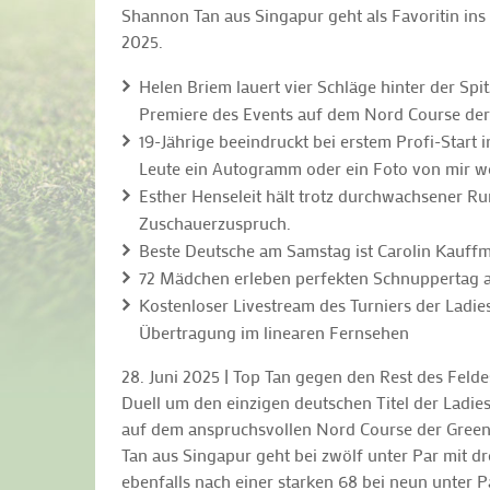
Shannon Tan aus Singapur geht als Favoritin i
2025.
Helen Briem lauert vier Schläge hinter der Spi
Premiere des Events auf dem Nord Course der
19-Jährige beeindruckt bei erstem Profi-Start i
Leute ein Autogramm oder ein Foto von mir wo
Esther Henseleit hält trotz durchwachsener Ru
Zuschauerzuspruch.
Beste Deutsche am Samstag ist Carolin Kauffma
72 Mädchen erleben perfekten Schnuppertag a
Kostenloser Livestream des Turniers der Ladie
Übertragung im linearen Fernsehen
28. Juni 2025 | Top Tan gegen den Rest des Fel
Duell um den einzigen deutschen Titel der Ladi
auf dem anspruchsvollen Nord Course der Green 
Tan aus Singapur geht bei zwölf unter Par mit d
ebenfalls nach einer starken 68 bei neun unter P