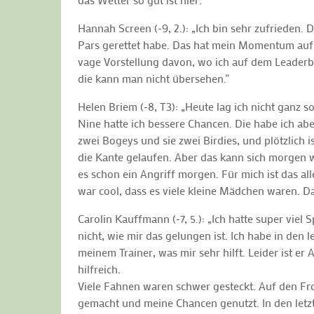
Hannah Screen (-9, 2.): „Ich bin sehr zufrieden.
Pars gerettet habe. Das hat mein Momentum aufrec
vage Vorstellung davon, wo ich auf dem Leaderboa
die kann man nicht übersehen.“
Helen Briem (-8, T3): „Heute lag ich nicht ganz
Nine hatte ich bessere Chancen. Die habe ich aber
zwei Bogeys und sie zwei Birdies, und plötzlich 
die Kante gelaufen. Aber das kann sich morgen w
es schon ein Angriff morgen. Für mich ist das al
war cool, dass es viele kleine Mädchen waren. Da
Carolin Kauffmann (-7, 5.): „Ich hatte super viel 
nicht, wie mir das gelungen ist. Ich habe in den 
meinem Trainer, was mir sehr hilft. Leider ist e
hilfreich.
Viele Fahnen waren schwer gesteckt. Auf den Fro
gemacht und meine Chancen genutzt. In den letzte