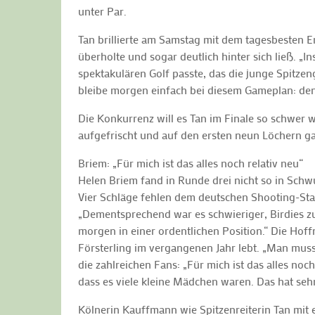
unter Par.
Tan brillierte am Samstag mit dem tagesbesten E
überholte und sogar deutlich hinter sich ließ. „In
spektakulären Golf passte, das die junge Spitze
bleibe morgen einfach bei diesem Gameplan: den 
Die Konkurrenz will es Tan im Finale so schwer 
aufgefrischt und auf den ersten neun Löchern ga
Briem: „Für mich ist das alles noch relativ neu“
Helen Briem fand in Runde drei nicht so in Schw
Vier Schläge fehlen dem deutschen Shooting-Star 
„Dementsprechend war es schwieriger, Birdies zu 
morgen in einer ordentlichen Position.“ Die H
Försterling im vergangenen Jahr lebt. „Man muss 
die zahlreichen Fans: „Für mich ist das alles noc
dass es viele kleine Mädchen waren. Das hat seh
Kölnerin Kauffmann wie Spitzenreiterin Tan mit 