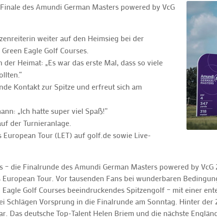
ns Finale des Amundi German Masters powered by VcG
tzenreiterin weiter auf den Heimsieg bei der
 Green Eagle Golf Courses.
n der Heimat: „Es war das erste Mal, dass so viele
llten.“
nde Kontakt zur Spitze und erfreut sich am
nn: „Ich hatte super viel Spaß!“
uf der Turnieranlage.
s European Tour (LET) auf golf.de sowie Live-
des – die Finalrunde des Amundi German Masters powered by VcG
es European Tour. Vor tausenden Fans bei wunderbaren Bedingung
Eagle Golf Courses beeindruckendes Spitzengolf – mit einer ent
rei Schlägen Vorsprung in die Finalrunde am Sonntag. Hinter der 
ar. Das deutsche Top-Talent Helen Briem und die nächste Englände