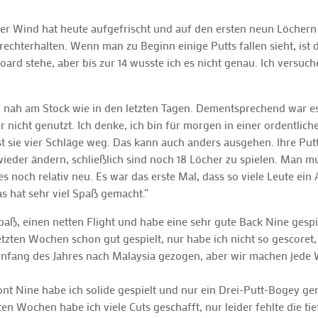
 Der Wind hat heute aufgefrischt und auf den ersten neun Löchern 
hterhalten. Wenn man zu Beginn einige Putts fallen sieht, ist da
rd stehe, aber bis zur 14 wusste ich es nicht genau. Ich versuche
 so nah am Stock wie in den letzten Tagen. Dementsprechend war e
 nicht genutzt. Ich denke, ich bin für morgen in einer ordentlich
ist sie vier Schläge weg. Das kann auch anders ausgehen. Ihre Put
ieder ändern, schließlich sind noch 18 Löcher zu spielen. Man mu
les noch relativ neu. Es war das erste Mal, dass so viele Leute e
s hat sehr viel Spaß gemacht.“
Spaß, einen netten Flight und habe eine sehr gute Back Nine gespie
letzten Wochen schon gut gespielt, nur habe ich nicht so gescoret,
r Anfang des Jahres nach Malaysia gezogen, aber wir machen jede 
nt Nine habe ich solide gespielt und nur ein Drei-Putt-Bogey g
n Wochen habe ich viele Cuts geschafft, nur leider fehlte die ti