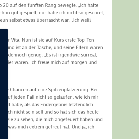
p 20 auf den fünften Rang bewegte. „Ich hatte
hon gut gespielt, nur habe ich nicht so gescoret,
eun selbst etwas überrascht war: „Ich weiß
hrer Vita. Nun ist sie auf Kurs erste Top-Ten-
reund ist an der Tasche, und seine Eltern waren
sie dennoch genug. „Es ist irgendwie surreal,
Tage hier waren. Ich freue mich auf morgen und
ute Chancen auf eine Spitzenplatzierung. Bei
t auf jeden Fall nicht so gelaufen, wie ich mir
pielt habe, als das Endergebnis letztendlich
fach nicht sein soll und so hat sich das heute
so viele zu sehen, die mich angefeuert haben und
ter, was mich extrem gefreut hat. Und ja, ich