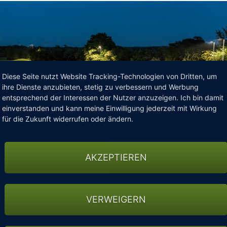
Diese Seite nutzt Website Tracking-Technologien von Dritten, um
ihre Dienste anzubieten, stetig zu verbessern und Werbung
entsprechend der Interessen der Nutzer anzuzeigen. Ich bin damit
einverstanden und kann meine Einwilligung jederzeit mit Wirkung
für die Zukunft widerrufen oder ändern.
k entfliehen? Jetzt, eine Auszeit, das wärs oder?
AKZEPTIEREN
tanken Sie auf! Bleiben Sie 2 Tage und genießen Sie Golf auf ei
taurant.
VERWEIGERN