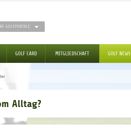
RE GOLFPORTALE
GOLF CARD
MITGLIEDSCHAFT
GOLF NEWS
der
om Alltag?