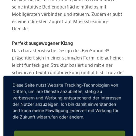
seine intuitive Bedienoberfläche mühelos mit
Mobilgeräten verbinden und steuern. Zudem erlaubt
es einen direkten Zugriff auf Musikstreaming-
Dienste.
Perfekt ausgewogener Klang
Das charakteristische Design des BeoSound 35
präsentiert sich in einer schmalen Form, die auf einer
leicht fünfeckigen Struktur basiert und mit einer
schwarzen Textilfrontabdeckung umhüllt ist. Trotz der
beeindruckenden Spannbreite von einem Meter fügt
Diese Seite nutzt Website Tracking-Technologien von
es sich dank der eleganten Proportionen perfekt in
Dritten, um ihre Dienste anzubieten, stetig zu
die Inneneinrichtung ein. BeoSound 35 bietet einen
verbessern und Werbung entsprechend der Interessen
ausgewogenen Klang, der sich in einem 180-Grad-
der Nutzer anzuzeigen. Ich bin damit einverstanden
Winkel im ganzen Raum verteilt. Die fünfeckige Form
und kann meine Einwilligung jederzeit mit Wirkung für
des Lautsprechers garantiert, unabhängig der
die Zukunft widerrufen oder ändern.
Platzierung des Systems, ein optimales
Klangerlebnis, ob es nun auf einem Tisch steht oder