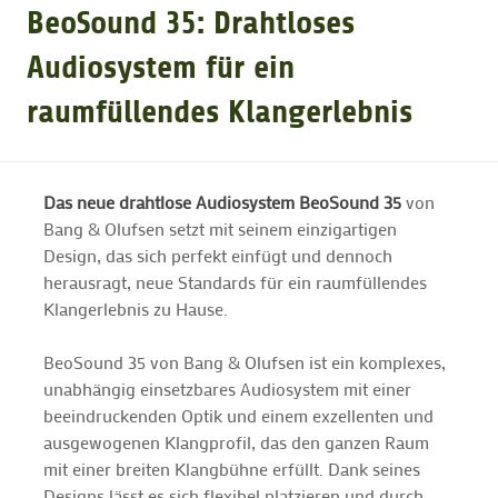
BeoSound 35: Drahtloses
GOLFTURNIERE
Audiosystem für ein
raumfüllendes Klangerlebnis
GOLF CARD
Das neue drahtlose Audiosystem BeoSound 35
von
MITGLIEDSCHAFT
Bang & Olufsen setzt mit seinem einzigartigen
Design, das sich perfekt einfügt und dennoch
GOLF NEWS
herausragt, neue Standards für ein raumfüllendes
Klangerlebnis zu Hause.
GOLFEINSTEIGER
BeoSound 35 von Bang & Olufsen ist ein komplexes,
unabhängig einsetzbares Audiosystem mit einer
beeindruckenden Optik und einem exzellenten und
GOLFHOTELS
ausgewogenen Klangprofil, das den ganzen Raum
mit einer breiten Klangbühne erfüllt. Dank seines
Designs lässt es sich flexibel platzieren und durch