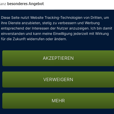
ganz
besonderes Angebot
.
r innovativen und patentierten Klangverteilung (360 Grad) beko
Diese Seite nutzt Website Tracking-Technologien von Dritten, um
azile Note, den der solide Aluminiumkern, der den Lautsprecher 
ihre Dienste anzubieten, stetig zu verbessern und Werbung
unkt rückt.
entsprechend der Interessen der Nutzer anzuzeigen. Ich bin damit
einverstanden und kann meine Einwilligung jederzeit mit Wirkung
für die Zukunft widerrufen oder ändern.
Geräte
AKZEPTIEREN
VERWEIGERN
 Verfügung, daß es in sich hat. Bei Besitz von 2 Geräten dieses M
ereosystem zu betreiben.
ig ist
MEHR