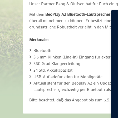
Unser Partner Bang & Olufsen hat für Euch ein 
Mit dem
BeoPlay A2 Bluetooth-Lautsprecher
, de
überall mitnehmen zu können. Er besitzt eine gr
grundsätzliche Robustheit verleiht in den Mittelp
Merkmale:
Bluetooth
3,5 mm Klinken (Line-In) Eingang für externe 
360 Grad Klangverteilung
24 Std. Akkukapazität
USB-Aufladefunktion für Mobilgeräte
Aktuell steht für den Beoplay A2 ein Update zur
Lautsprecher gleichzeitig per Bluetooth als St
Bitte beachtet, daß das Angebot bis zum 6.9. gült