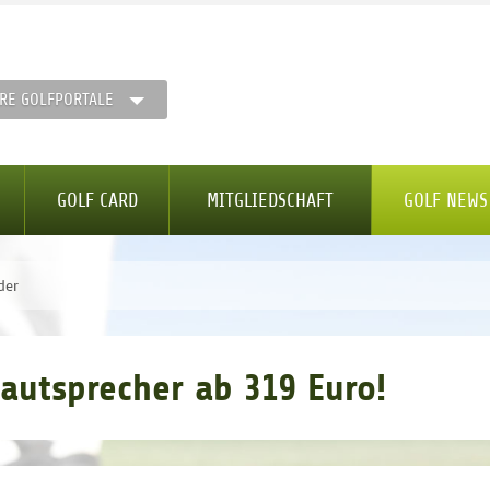
RE GOLFPORTALE
GOLF CARD
MITGLIEDSCHAFT
GOLF NEWS
der
autsprecher ab 319 Euro!