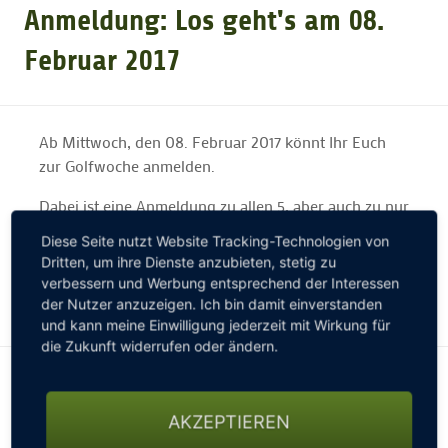
Anmeldung: Los geht's am 08.
GOLFTURNIERE
Februar 2017
GOLF CARD
Ab Mittwoch, den 08. Februar 2017 könnt Ihr Euch
zur Golfwoche anmelden.
MITGLIEDSCHAFT
Dabei ist eine Anmeldung zu allen 5, aber auch zu nur
ausgewählten Tagen möglich.
Diese Seite nutzt Website Tracking-Technologien von
GOLF NEWS
Dritten, um ihre Dienste anzubieten, stetig zu
Wir freuen uns auf die 8. Hamburger Golfwoche by
verbessern und Werbung entsprechend der Interessen
Jeep mit Euch.
der Nutzer anzuzeigen. Ich bin damit einverstanden
GOLFEINSTEIGER
und kann meine Einwilligung jederzeit mit Wirkung für
die Zukunft widerrufen oder ändern.
GOLFHOTELS
AKZEPTIEREN