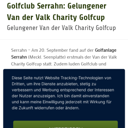
Golfclub Serrahn: Gelungener
GOLFTURNIERE
Van der Valk Charity Golfcup
Gelungener Van der Valk Charity Golfcup
GOLF CARD
Serrahn – Am 20. September fand auf der
Golfanlage
MITGLIEDSCHAFT
Serrahn
(Meckl. Seenplatte) erstmals der Van der Valk
Charity Golfcup statt. Zudem luden Golfclub und
Hotel zu einem Tag der offenen Tür ein. Die
GOLF NEWS
Veranstaltung wurde dabei exklusiv vom beliebten
Diese Seite nutzt Website Tracking-Technologien von
Radiosender Ostseewelle HIT-RADIO Mecklenburg-
Dritten, um ihre Dienste anzubieten, stetig zu
GOLFEINSTEIGER
verbessern und Werbung entsprechend der Interessen
Vorpommern präsentiert. Zahlreiche Mitglieder und
der Nutzer anzuzeigen. Ich bin damit einverstanden
Gäste aus unterschiedlichen Golfclubs und der
und kann meine Einwilligung jederzeit mit Wirkung für
Region hatten bei strahlenden Sonnenschein viel
GOLFHOTELS
die Zukunft widerrufen oder ändern.
Spaß und Freude beim Spiel oder beim Erkunden der
Hotelanlage und dem vielfältigen Rahmenprogramm.