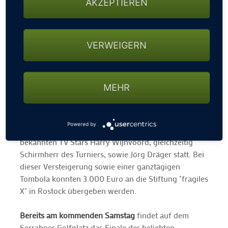
AKZEPTIEREN
Beim Turnier über 18 Löcher zeigten sich die Golfer
einmal mehr begeistert von der Golfanlage und dem
atemberaubenden Panorama auf die Seen- und
Hügellandschaft von Serrahn. Unter den über dreißig
VERWEIGERN
Teilnehmern setzten sich am Ende in der
Bruttoewertung Rolf Ohde (30 Pkt.) Alexander Kipf
(28 Pkt.) und Rene Monse (23 Pkt.) durch. Die Sieger
MEHR
freuten sich dabei über attraktive Gutscheine für das
alpincenter Wittenburg. Bevor es am Abend zum
geselligen Beisammensein überging, fand im
Powered by
Rahmen der Charity Aktion eine Auktion mit den
bekannten TV Stars Harry Wijnvoord, gleichzeitig
Schirmherr des Turniers, sowie Jörg Dräger statt. Bei
dieser Versteigerung sowie einer ganztägigen
Tombola konnten 3.000 Euro an die Stiftung "fragiles
X" in Rostock übergeben werden.
Bereits am kommenden Samstag
findet auf dem
Serrahner Golfplatz das Finale der beliebten