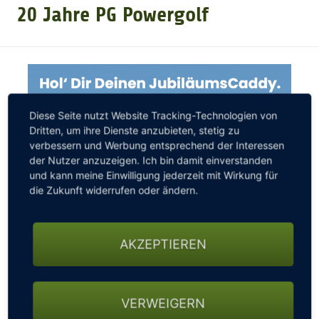
20 Jahre PG Powergolf
GOLFTURNIERE
GOLF CARD
Diese Seite nutzt Website Tracking-Technologien von
MITGLIEDSCHAFT
Dritten, um ihre Dienste anzubieten, stetig zu
verbessern und Werbung entsprechend der Interessen
der Nutzer anzuzeigen. Ich bin damit einverstanden
und kann meine Einwilligung jederzeit mit Wirkung für
GOLF NEWS
die Zukunft widerrufen oder ändern.
GOLFEINSTEIGER
AKZEPTIEREN
GOLFHOTELS
VERWEIGERN